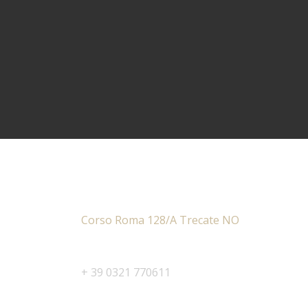
Address
Corso Roma 128/A Trecate NO
Phone
+ 39 0321 770611
Email