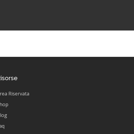
isorse
rea Riservata
hop
log
aq