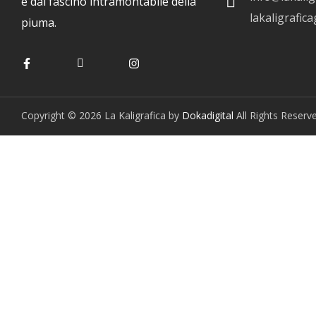
e dal fascino intramontabile della
lakaligrafic
piuma.
Copyright © 2026 La Kaligrafica by
Dokadigital
All Rights Reserve