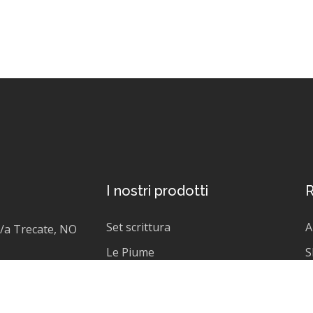
I nostri prodotti
R
Set scrittura
A
/a Trecate, NO
Le Piume
S
Inchiostri
B
0611
Sigilli
F