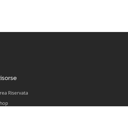
isorse
rea Riservata
hop
log
aq