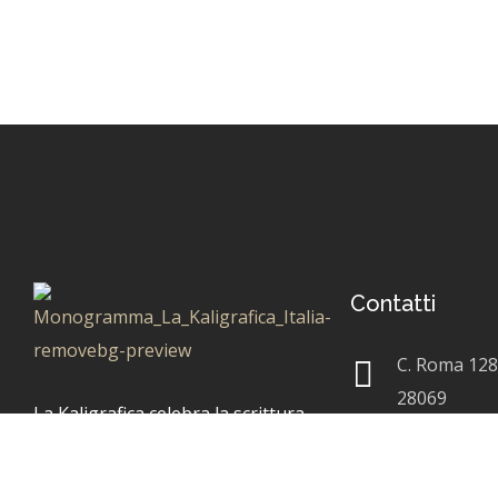
Contatti
C. Roma 128
28069
La Kaligrafica celebra la scrittura
+
39 032177
come un gesto d’arte, dove ogni
creazione nasce da mani artigiane