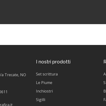
I nostri prodotti
R
Set scrittura
A
/a Trecate, NO
Le Piume
S
Inchiostri
B
0611
Sigilli
F
afica.it