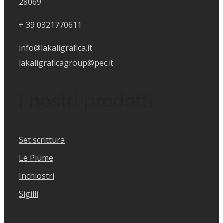
28069
+
39 0321770611
info@lakaligrafica.it
lakaligraficagroup@pec.it
I nostri prodotti
Set scrittura
Le Piume
Inchiostri
Sigilli