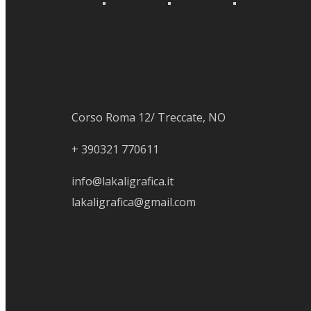
Contatti
Corso Roma 12/ Treccate, NO
+
390321 770611
info@lakaligrafica.it
lakaligrafica@gmail.com
Folow Us