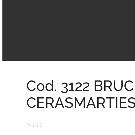
Cod. 3122 BRU
CERASMARTIE
22,00
€