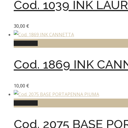
Cod. 1039 INK LAU
30,00
€
Add to cart
Cod. 1869 INK CAN
10,00
€
Add to cart
Cod. 2075 BASE P