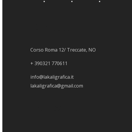
Contatti
Corso Roma 12/ Treccate, NO
+
390321 770611
info@lakaligrafica.it
lakaligrafica@gmail.com
Folow Us