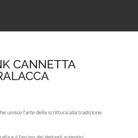
INK CANNETTA
ERALACCA
e unisce l’arte della scrittura alla tradizione
afia e il fascino dei dettagli autentici.