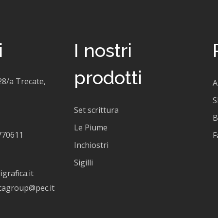
i
I nostri
prodotti
28/a Trecate,
A
S
Set scrittura
B
Le Piume
770611
F
Inchiostri
Sigilli
grafica.it
icagroup@pec.it