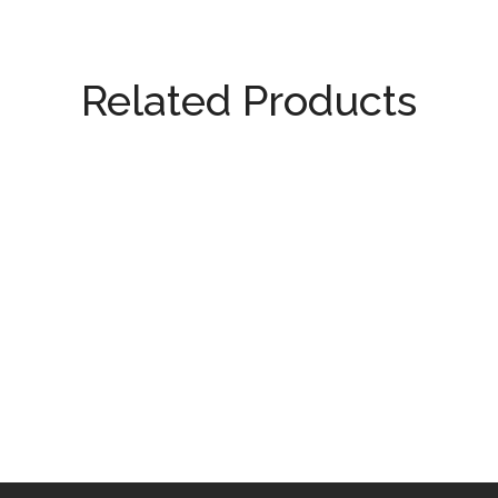
Related Products
!
Cod. 657. 2 PENNINI
Cod. 831 INK PORTA
CIATORE CERALACCA
PIUMA
38,00
€
30,00
€
18,00
€