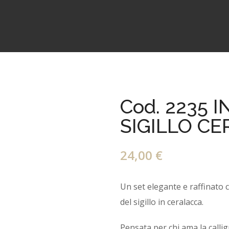
Cod. 2235 
SIGILLO C
24,00
€
Un set elegante e raffinato ch
del sigillo in ceralacca.
Pensata per chi ama la calligr