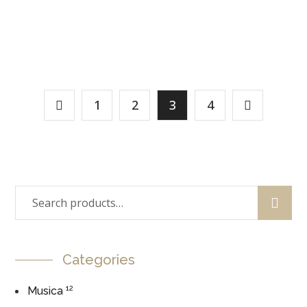
Cod.7262/O INK PIUMA ORO
15,00
€
1
2
3
4
Categories
12
Musica