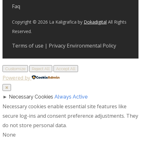
Faq
Copyright © 2026 La Kaligrafica by
Dokadigital
All Rights
Reserved.
Terms of use | Privacy Environmental Policy
Customize
Reject All
Accept All
Powered by
✖
►
Necessary Cookies
Always Active
Necessary cookies enable essential site features like
secure log-ins and consent preference adjustments. They
do not store personal data.
None