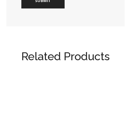
Related Products
Cod. 2235 INK CANNETTA SIGILLO
CERALACCA
24,00
€