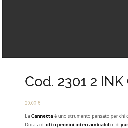
Cod. 2301 2 I
20,00
€
La
Cannetta
è uno strumento pensato per chi desi
Dotata di
otto pennini intercambiabili
e di
pun