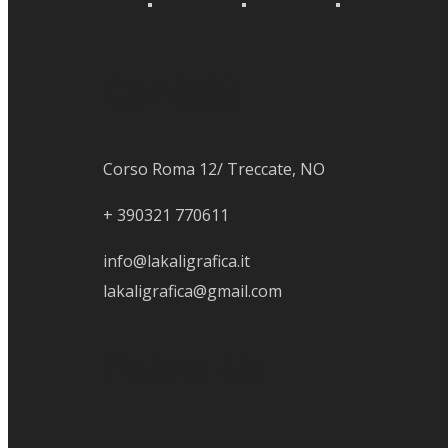
Contatti
Corso Roma 12/ Treccate, NO
+
390321 770611
info@lakaligrafica.it
lakaligrafica@gmail.com
Folow Us